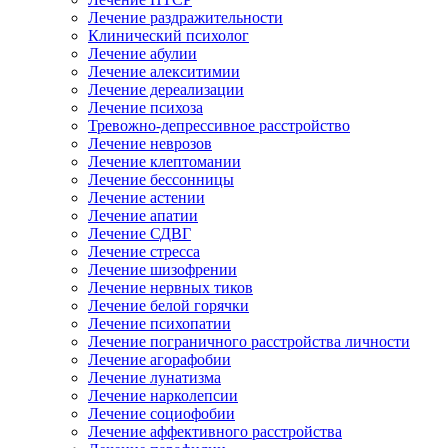
Лечение раздражительности
Клинический психолог
Лечение абулии
Лечение алекситимии
Лечение дереализации
Лечение психоза
Тревожно-депрессивное расстройство
Лечение неврозов
Лечение клептомании
Лечение бессонницы
Лечение астении
Лечение апатии
Лечение СДВГ
Лечение стресса
Лечение шизофрении
Лечение нервных тиков
Лечение белой горячки
Лечение психопатии
Лечение пограничного расстройства личности
Лечение агорафобии
Лечение лунатизма
Лечение нарколепсии
Лечение социофобии
Лечение аффективного расстройства