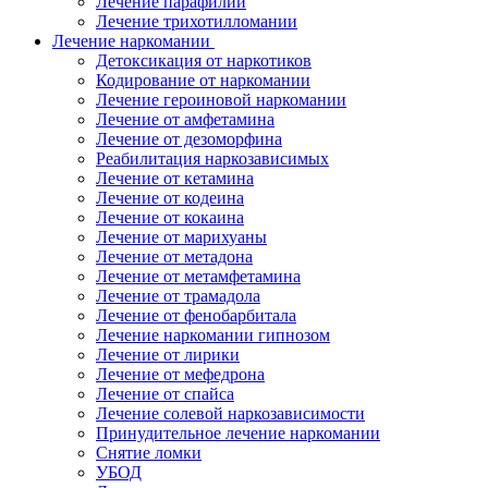
Лечение парафилии
Лечение трихотилломании
Лечение наркомании
Детоксикация от наркотиков
Кодирование от наркомании
Лечение героиновой наркомании
Лечение от амфетамина
Лечение от дезоморфина
Реабилитация наркозависимых
Лечение от кетамина
Лечение от кодеина
Лечение от кокаина
Лечение от марихуаны
Лечение от метадона
Лечение от метамфетамина
Лечение от трамадола
Лечение от фенобарбитала
Лечение наркомании гипнозом
Лечение от лирики
Лечение от мефедрона
Лечение от спайса
Лечение солевой наркозависимости
Принудительное лечение наркомании
Снятие ломки
УБОД