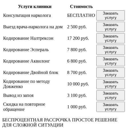
Услуги клиники
Стоимость
Заказать
Консультация нарколога
БЕСПЛАТНО
услугу
Заказать
Выезд врача-нарколога на дом
2 500 руб.
услугу
Заказать
Кодирование Налтрексон
17 200 руб.
услугу
Заказать
Кодирование Эспераль
7 800 руб.
услугу
Заказать
Кодирование Аквилонг
6 800 руб.
услугу
Заказать
Кодирование Двойной блок
8 700 руб.
услугу
Кодирование по методу
Заказать
10 000 руб.
Довженко
услугу
Заказать
Вывод из запоя
3 100 руб.
услугу
Скидка на повторное
Заказать
1 000 руб.
обращение
услугу
БЕСПРОЦЕНТНАЯ РАССРОЧКА
ПРОСТОЕ РЕШЕНИЕ
ДЛЯ СЛОЖНОЙ СИТУАЦИИ