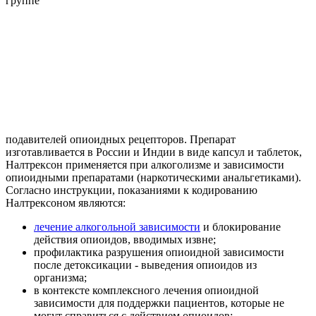
группе
подавителей опиоидных рецепторов. Препарат
изготавливается в России и Индии в виде капсул и таблеток,
Налтрексон применяется при алкоголизме и зависимости
опиоидными препаратами (наркотическими анальгетиками).
Согласно инструкции, показаниями к кодированию
Налтрексоном являются:
лечение алкогольной зависимости
и блокирование
действия опиоидов, вводимых извне;
профилактика разрушения опиоидной зависимости
после детоксикации - выведения опиоидов из
организма;
в контексте комплексного лечения опиоидной
зависимости для поддержки пациентов, которые не
могут справиться с действием опиоидов;