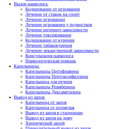
Вызов нарколога
Кодирование от игромании
Лечение от ставок на спорт
Лечение игромании
Лечение игромании у подростков
Лечение интернет-зависимости
Лечение токсикомании
Кодирование от курения
Лечение табакокурения
Лечение лекарственной зависимости
Консультация нарколога
Наркологическая помощь
Капельницы
Капельницы Цитофлавина
Капельницы Пентоксифиллина
Капельница для печени
Капельницы Реамберина
Капельницы Дексаметазона
Вывод из запоя
Капельница от запоя
Капельница от похмелья
Вывод из запоя в стационаре
Вывод из запоя на дому
Хронический запой
Принудительный вывод из запоя