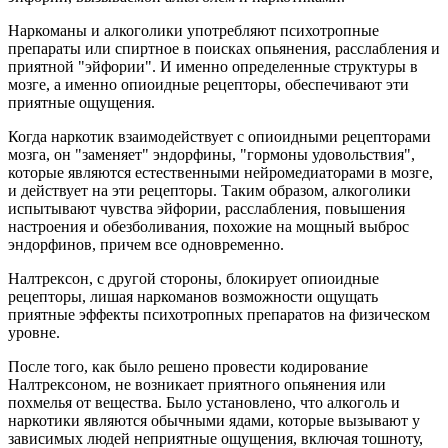
Наркоманы и алкоголики употребляют психотропные
препараты или спиртное в поисках опьянения, расслабления и
приятной "эйфории". И именно определенные структуры в
мозге, а именно опиоидные рецепторы, обеспечивают эти
приятные ощущения.
Когда наркотик взаимодействует с опиоидными рецепторами
мозга, он "заменяет" эндорфины, "гормоны удовольствия",
которые являются естественными нейромедиаторами в мозге,
и действует на эти рецепторы. Таким образом, алкоголики
испытывают чувства эйфории, расслабления, повышения
настроения и обезболивания, похожие на мощный выброс
эндорфинов, причем все одновременно.
Налтрексон, с другой стороны, блокирует опиоидные
рецепторы, лишая наркоманов возможности ощущать
приятные эффекты психотропных препаратов на физическом
уровне.
После того, как было решено провести кодирование
Налтрексоном, не возникает приятного опьянения или
похмелья от вещества. Было установлено, что алкоголь и
наркотики являются обычными ядами, которые вызывают у
зависимых людей неприятные ощущения, включая тошноту,