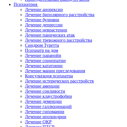
Психиатрия
Лечение анорексии
Лечение биполярного расстройства
Лечение булимии
Лечение депрессии
Лечение неврастении
Лечение панических атак
Лечение тревожного расстройства
Синдром Туретта
Психиатр на дом
Лечение паранойи
Лечение социопатии
Лечение кататонии
Лечение мании преследования
Консультация психиатра
Лечение истерических расстройств
Лечение аменции
Лечение сонливости
Лечение клаустрофобии
Лечение деменции
Лечение галлюцинаций
Лечение гипомании
Лечение ипохондрии
Лечение ОКР
Лечение ПТСР