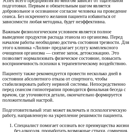
Успех всего предприятия во многом зависит от тщательной
подготовки. Первым и обязательным шагом является
добровольное и осознанное согласие человека на проведение
сеанса. Без искреннего желания пациента избавиться от
зависимости любая методика, будет неэффективна.
Важным физиологическим условием является полное
выведение продуктов распада этанола из организма. Перед
началом работы необходимо достичь состояния трезвости. Для
этого клиника «Лилия» предлагает услугу комплексного
очищения организма — снятие запоя, детоксикацию. Это
позволяет нормализовать физическое состояние, повысить
восприимчивость психики к терапевтическому воздействию.
Пациенту также рекомендуется провести несколько дней в
состоянии абсолютного отказа от спиртного, чтобы
стабилизировать работу нервной системы. Непосредственно
перед сеансом гипнотерапии проводится финальная беседа с
врачом, где уточняются детали, окончательно формируется
положительный настрой.
Подготовительный этап может включать и психологическую
работу, направленную на укрепление решимости пациента.
Специалист помогает осознать все преимущества жизни
без алкоголя, проработать возможные страхи, сомнения.