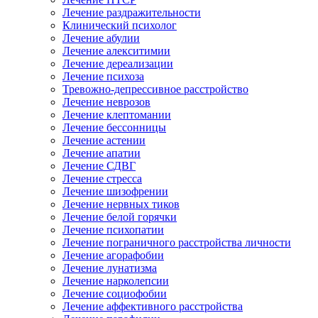
Лечение раздражительности
Клинический психолог
Лечение абулии
Лечение алекситимии
Лечение дереализации
Лечение психоза
Тревожно-депрессивное расстройство
Лечение неврозов
Лечение клептомании
Лечение бессонницы
Лечение астении
Лечение апатии
Лечение СДВГ
Лечение стресса
Лечение шизофрении
Лечение нервных тиков
Лечение белой горячки
Лечение психопатии
Лечение пограничного расстройства личности
Лечение агорафобии
Лечение лунатизма
Лечение нарколепсии
Лечение социофобии
Лечение аффективного расстройства