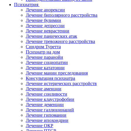
Психиатрия
Лечение анорексии
Лечение биполярного расстройства
Лечение булимии
Лечение депрессии
Лечение неврастении
Лечение панических атак
Лечение тревожного расстройства
Синдром Туретта
Психиатр на дом
Лечение паранойи
Лечение социопатии
Лечение кататонии
Лечение мании преследования
Консультация психиатра
Лечение истерических расстройств
Лечение аменции
Лечение сонливости
Лечение клаустрофобии
Лечение деменции
Лечение галлюцинаций
Лечение гипомании
Лечение ипохондрии
Лечение ОКР
Лечение ПТСР