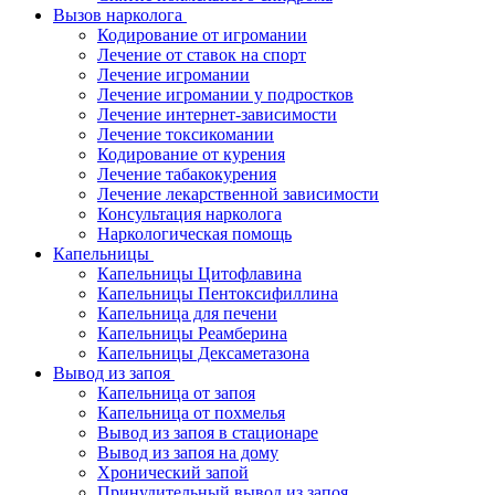
Вызов нарколога
Кодирование от игромании
Лечение от ставок на спорт
Лечение игромании
Лечение игромании у подростков
Лечение интернет-зависимости
Лечение токсикомании
Кодирование от курения
Лечение табакокурения
Лечение лекарственной зависимости
Консультация нарколога
Наркологическая помощь
Капельницы
Капельницы Цитофлавина
Капельницы Пентоксифиллина
Капельница для печени
Капельницы Реамберина
Капельницы Дексаметазона
Вывод из запоя
Капельница от запоя
Капельница от похмелья
Вывод из запоя в стационаре
Вывод из запоя на дому
Хронический запой
Принудительный вывод из запоя