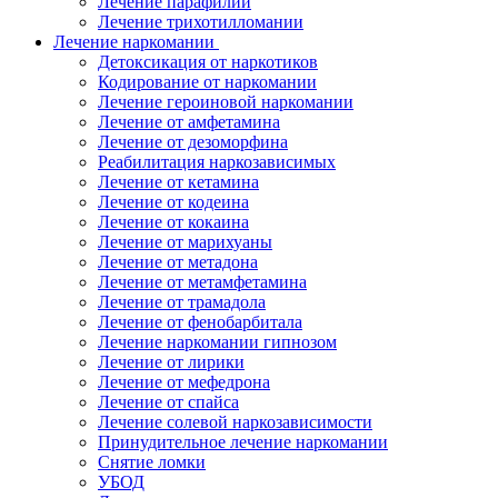
Лечение парафилии
Лечение трихотилломании
Лечение наркомании
Детоксикация от наркотиков
Кодирование от наркомании
Лечение героиновой наркомании
Лечение от амфетамина
Лечение от дезоморфина
Реабилитация наркозависимых
Лечение от кетамина
Лечение от кодеина
Лечение от кокаина
Лечение от марихуаны
Лечение от метадона
Лечение от метамфетамина
Лечение от трамадола
Лечение от фенобарбитала
Лечение наркомании гипнозом
Лечение от лирики
Лечение от мефедрона
Лечение от спайса
Лечение солевой наркозависимости
Принудительное лечение наркомании
Снятие ломки
УБОД